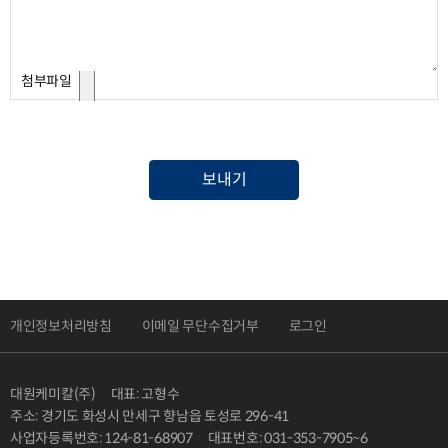
첨부파일
보내기
개인정보처리방침
이메일 무단수집거부
로그인
대원케미칼(주)
대표: 고형수
주소: 경기도 화성시 만세구 향남읍 토성로 296-41
사업자등록번호: 124-81-68907
대표번호: 031-353-7905~6